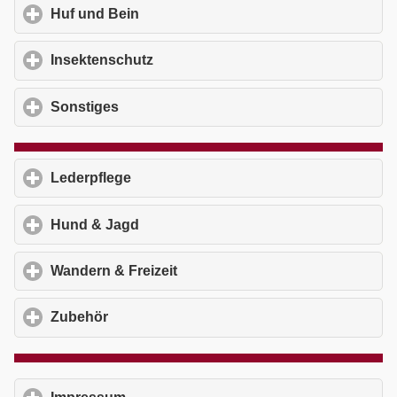
Huf und Bein
click to expand contents
Insektenschutz
click to expand contents
Sonstiges
click to expand contents
Lederpflege
click to expand contents
Hund & Jagd
click to expand contents
Wandern & Freizeit
click to expand contents
Zubehör
click to expand contents