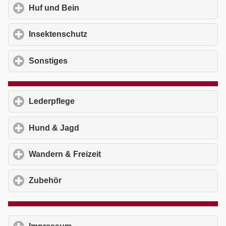
Huf und Bein
click to expand contents
Insektenschutz
click to expand contents
Sonstiges
click to expand contents
Lederpflege
click to expand contents
Hund & Jagd
click to expand contents
Wandern & Freizeit
click to expand contents
Zubehör
click to expand contents