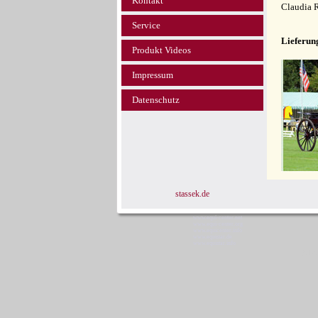
Kontakt
Claudia 
Service
Lieferun
Produkt Videos
Impressum
Datenschutz
stassek.de
www.equi-center.net
www.equi-center.org
www.equicenter.info
www.equistar.de
www.equistar.info
Sta