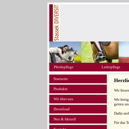
Pferdepflege
Lederpflege
Startseite
Herzl
Produkte
Wir freue
Wir über uns
Wir ferti
getreu un
Download
Dafür ste
Neu & Aktuell
Für das 