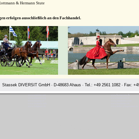
Rottmann & Hermann Stute
gen erfolgen ausschließlich an den Fachhandel.
Stassek DIVERSIT GmbH · D-48683 Ahaus · Tel.: +49 2561 1082 · Fax: +49
www.equistar.net
www.horsecare.de
www.equistar.org
www.horsecare.tv
www.equistar.tv
www.hundedeo.com
www.faulpelz.info
www.hundedeo.de
www.fellglanz.de
www.leder-pflegemittel.de
ssek Diversit Stassek Diversit Pferdeplege Lederpflege Hundeflege Bre
Rating:
4.7
-
3870
reviews
Stassek Diversit Stassek Diversit Pferdeplege Lederpflege Hundeflege Breslau
Waschmittel Haushalt Freizeit Glanzspray Pflege Reitsport Fellglanz Schweifspray Sattelseife Glanzspray Insektenspray
Stassek DIVERSIT Equistar Equilux Equistep Faulpelz LazyMan Pferdepflege Lederpflege Stassek Diversit Breslau
Quickstar Faulpelz LazyMan Equifix Triplex Lederbalsam Lederöl Ölseife Equintos Bronchifresh