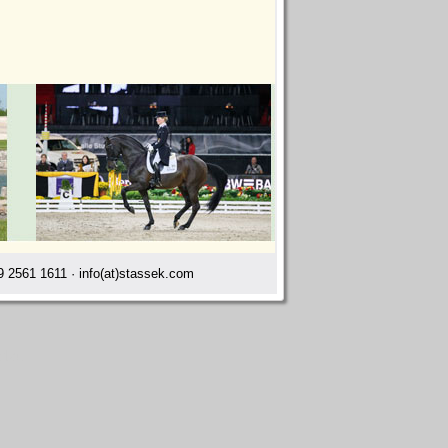
 2561 1611 · info(at)stassek.com
slau