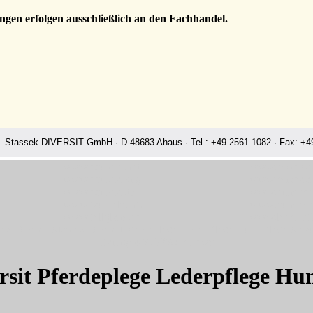
ngen erfolgen ausschließlich an den Fachhandel.
Stassek DIVERSIT GmbH · D-48683 Ahaus · Tel.: +49 2561 1082 · Fax: +49
www.equistar.net
www.horsecar
www.equistar.org
www.horsecar
www.equistar.tv
www.hundede
www.faulpelz.info
www.hundede
www.fellglanz.de
www.leder-pfl
sek Diversit Stassek Diversit Pferdeplege Lederpflege Hundeflege Salzu
Rating:
4.7
-
3870
reviews
ersit Pferdeplege Lederpflege Hun