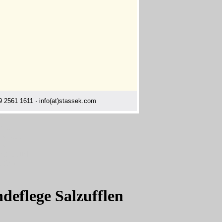
 2561 1611 · info(at)stassek.com
e.de
e.tv
o.com
o.de
egemittel.de
fflen
deflege Salzufflen