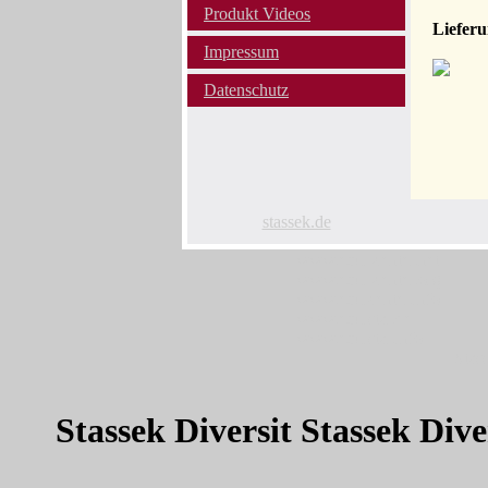
Produkt Videos
Lieferu
Impressum
Datenschutz
stassek.de
www.equi-center.net
www.equi-center.org
www.equicenter.info
www.equistar.de
www.equistar.info
Stas
Stassek Diversit Stassek Div