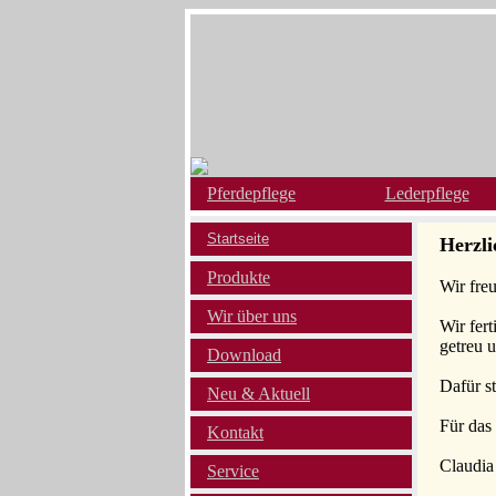
Pferdepflege
Lederpflege
Startseite
Herzl
Produkte
Wir fre
Wir über uns
Wir fert
getreu 
Download
Dafür st
Neu & Aktuell
Für das
Kontakt
Claudia
Service