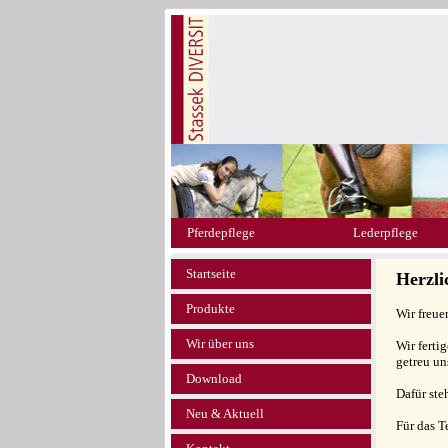
Pferdepflege
Lederpflege
Startseite
Herzl
Produkte
Wir freue
Wir über uns
Wir ferti
getreu un
Download
Dafür ste
Neu & Aktuell
Für das 