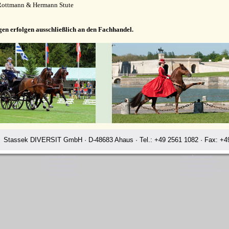
Rottmann & Hermann Stute
gen erfolgen ausschließlich an den Fachhandel.
Stassek DIVERSIT GmbH · D-48683 Ahaus · Tel.: +49 2561 1082 · Fax: +49
www.equistar.org
www.horsecare.tv
www.equistar.tv
www.hundedeo.com
www.faulpelz.info
www.hundedeo.de
www.fellglanz.de
www.leder-pflegemittel.de
www.horsecare.de
www.minifood.eu
sek Diversit Stassek Diversit Pferdeplege Lederpflege Hundeflege Ros
Rating:
4.7
-
3872
reviews
Stassek Diversit Stassek Diversit Pferdeplege Lederpflege Hundeflege Roskilde
Waschmittel Haushalt Freizeit Glanzspray Pflege Reitsport Fellglanz Schweifspray Sattelseife Glanzspray Insektenspray
Stassek DIVERSIT Equistar Equilux Equistep Faulpelz LazyMan Pferdepflege Lederpflege Stassek Diversit Roskilde
Quickstar Faulpelz LazyMan Equifix Triplex Lederbalsam Lederöl Ölseife Equintos Bronchifresh