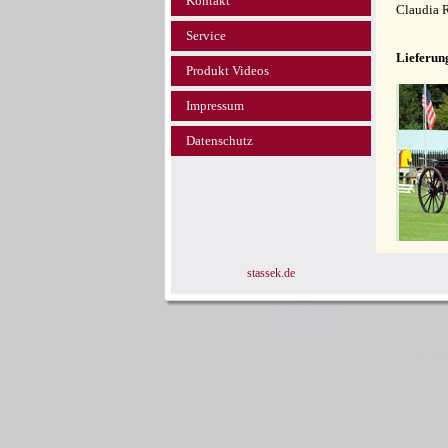
Kontakt
Claudia 
Service
Lieferun
Produkt Videos
Impressum
Datenschutz
stassek.de
www.equi-center.org
www.equicenter.info
www.equistar.de
www.equistar.info
www.equistar.net
Stas