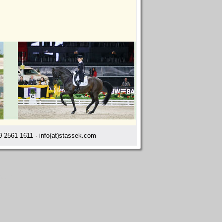
 2561 1611 · info(at)stassek.com
kilde